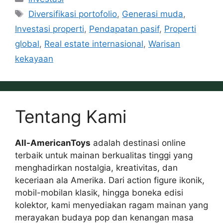
Tags
Diversifikasi portofolio
,
Generasi muda
,
Investasi properti
,
Pendapatan pasif
,
Properti
global
,
Real estate internasional
,
Warisan
kekayaan
Tentang Kami
All-AmericanToys
adalah destinasi online
terbaik untuk mainan berkualitas tinggi yang
menghadirkan nostalgia, kreativitas, dan
keceriaan ala Amerika. Dari action figure ikonik,
mobil-mobilan klasik, hingga boneka edisi
kolektor, kami menyediakan ragam mainan yang
merayakan budaya pop dan kenangan masa