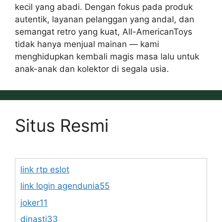
kecil yang abadi. Dengan fokus pada produk
autentik, layanan pelanggan yang andal, dan
semangat retro yang kuat, All-AmericanToys
tidak hanya menjual mainan — kami
menghidupkan kembali magis masa lalu untuk
anak-anak dan kolektor di segala usia.
Situs Resmi
link rtp eslot
link login agendunia55
joker11
dinasti33