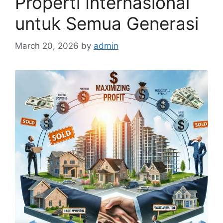
Properti Internasional
untuk Semua Generasi
March 20, 2026
by
admin