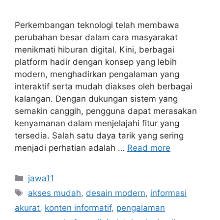
Perkembangan teknologi telah membawa
perubahan besar dalam cara masyarakat
menikmati hiburan digital. Kini, berbagai
platform hadir dengan konsep yang lebih
modern, menghadirkan pengalaman yang
interaktif serta mudah diakses oleh berbagai
kalangan. Dengan dukungan sistem yang
semakin canggih, pengguna dapat merasakan
kenyamanan dalam menjelajahi fitur yang
tersedia. Salah satu daya tarik yang sering
menjadi perhatian adalah …
Read more
Categories
jawa11
Tags
akses mudah
,
desain modern
,
informasi
akurat
,
konten informatif
,
pengalaman