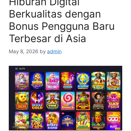
Hiburan Digital
Berkualitas dengan
Bonus Pengguna Baru
Terbesar di Asia
May 8, 2026
by
admin