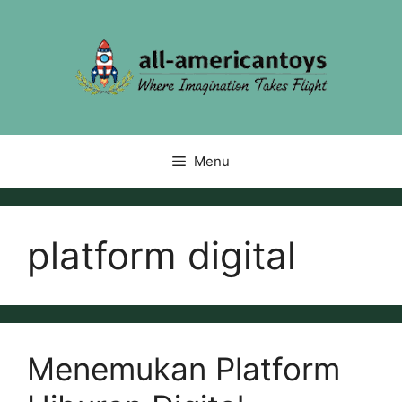
Skip
to
content
Menu
platform digital
Menemukan Platform