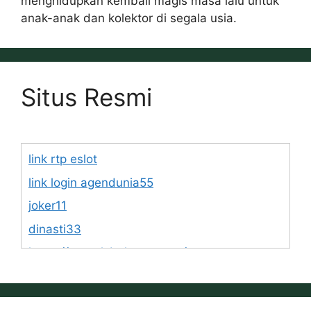
menghidupkan kembali magis masa lalu untuk
anak-anak dan kolektor di segala usia.
Situs Resmi
link rtp eslot
link login agendunia55
joker11
dinasti33
https://www.lsbphotos.com/team
https://egalet.com/about-egalet/company-
overview/