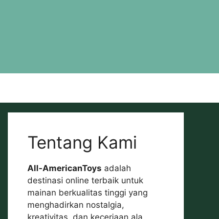
Tentang Kami
All-AmericanToys
adalah
destinasi online terbaik untuk
mainan berkualitas tinggi yang
menghadirkan nostalgia,
kreativitas, dan keceriaan ala