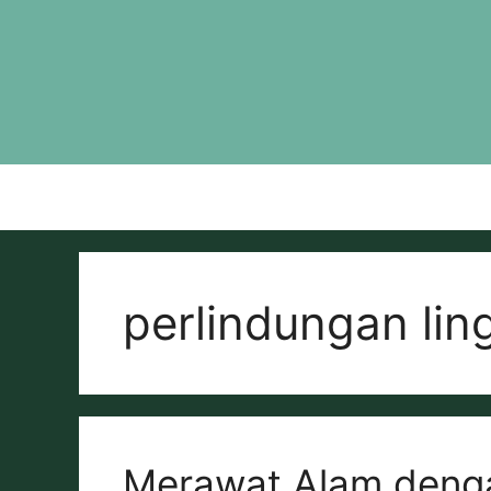
Skip
to
content
perlindungan li
Merawat Alam deng