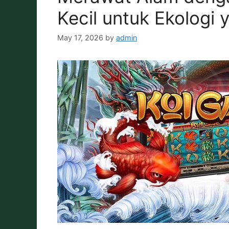
Kecil untuk Ekologi
May 17, 2026
by
admin