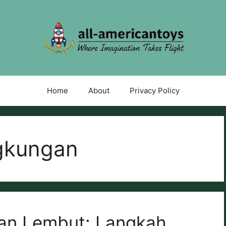
Home
About
Privacy Policy
ngkungan
an Lembut: Langkah