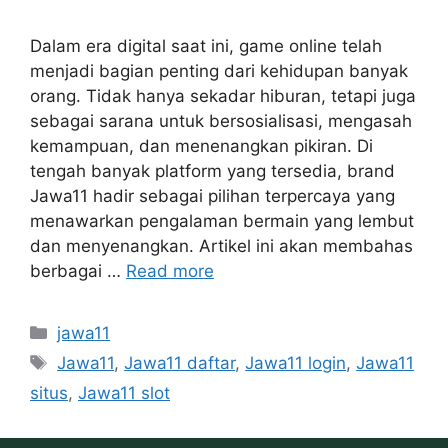
Dalam era digital saat ini, game online telah
menjadi bagian penting dari kehidupan banyak
orang. Tidak hanya sekadar hiburan, tetapi juga
sebagai sarana untuk bersosialisasi, mengasah
kemampuan, dan menenangkan pikiran. Di
tengah banyak platform yang tersedia, brand
Jawa11 hadir sebagai pilihan terpercaya yang
menawarkan pengalaman bermain yang lembut
dan menyenangkan. Artikel ini akan membahas
berbagai …
Read more
Categories
jawa11
Tags
Jawa11
,
Jawa11 daftar
,
Jawa11 login
,
Jawa11
situs
,
Jawa11 slot