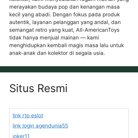
merayakan budaya pop dan kenangan masa
kecil yang abadi. Dengan fokus pada produk
autentik, layanan pelanggan yang andal, dan
semangat retro yang kuat, All-AmericanToys
tidak hanya menjual mainan — kami
menghidupkan kembali magis masa lalu untuk
anak-anak dan kolektor di segala usia.
Situs Resmi
link rtp eslot
link login agendunia55
joker11