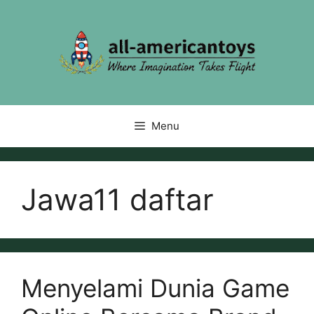
Skip
to
content
Menu
Jawa11 daftar
Menyelami Dunia Game