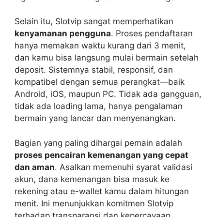
Selain itu, Slotvip sangat memperhatikan
kenyamanan pengguna
. Proses pendaftaran
hanya memakan waktu kurang dari 3 menit,
dan kamu bisa langsung mulai bermain setelah
deposit. Sistemnya stabil, responsif, dan
kompatibel dengan semua perangkat—baik
Android, iOS, maupun PC. Tidak ada gangguan,
tidak ada loading lama, hanya pengalaman
bermain yang lancar dan menyenangkan.
Bagian yang paling dihargai pemain adalah
proses pencairan kemenangan yang cepat
dan aman
. Asalkan memenuhi syarat validasi
akun, dana kemenangan bisa masuk ke
rekening atau e-wallet kamu dalam hitungan
menit. Ini menunjukkan komitmen Slotvip
terhadap transparansi dan kepercayaan