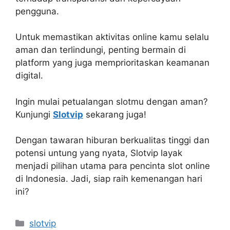
pengguna.
Untuk memastikan aktivitas online kamu selalu
aman dan terlindungi, penting bermain di
platform yang juga memprioritaskan keamanan
digital.
Ingin mulai petualangan slotmu dengan aman?
Kunjungi
Slotvip
sekarang juga!
Dengan tawaran hiburan berkualitas tinggi dan
potensi untung yang nyata, Slotvip layak
menjadi pilihan utama para pencinta slot online
di Indonesia. Jadi, siap raih kemenangan hari
ini?
Categories
slotvip