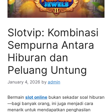
Slotvip: Kombinasi
Sempurna Antara
Hiburan dan
Peluang Untung
January 4, 2026
by
admin
Bermain
slot online
bukan sekadar soal hiburan
—bagi banyak orang, ini juga menjadi cara
menarik untuk mendapatkan penghasilan