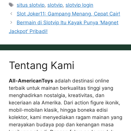
Tags
situs slotvip
,
slotvip
,
slotvip login
Slot Joker11: Gampang Menang, Cepat Cair!
Bermain di Slotvip Itu Kayak Punya ‘Magnet
Jackpot’ Pribadi!
Tentang Kami
All-AmericanToys
adalah destinasi online
terbaik untuk mainan berkualitas tinggi yang
menghadirkan nostalgia, kreativitas, dan
keceriaan ala Amerika. Dari action figure ikonik,
mobil-mobilan klasik, hingga boneka edisi
kolektor, kami menyediakan ragam mainan yang
merayakan budaya pop dan kenangan masa